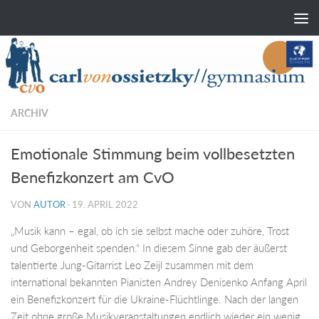
Zum Inhalt springen
ARCHIV
Emotionale Stimmung beim vollbesetzten
Benefizkonzert am CvO
VON
AUTOR
·
19. APRIL 2022
„Musik kann – egal, ob ich sie selbst mache oder zuhöre, Trost
und Geborgenheit spenden.“ In diesem Sinne gab der äußerst
talentierte Jung-Gitarrist Leo Zeijl zusammen mit dem
international bekannten Pianisten Andrey Denisenko Anfang April
ein Benefizkonzert für die Ukraine-Flüchtlinge. Nach der langen
Zeit ohne große Musikveranstaltungen endlich wieder ein wenig