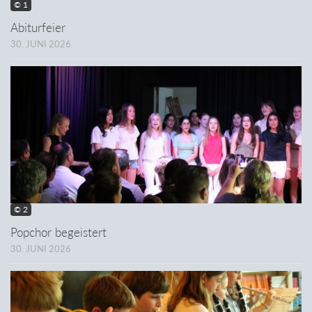
© 1
Abiturfeier
30. JUNI 2026
© 2
Popchor begeistert
30. JUNI 2026