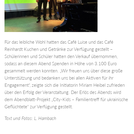
Für das leibliche Wohl hatten das Café Luise und das Café
Reinhardt Kuchen und Getränke zur Verfügung gestellt –
Schülerinnen und Schüler hatten den Verkauf übernommen,
sodass an diesem Abend Spenden in Höhe von 3.100 Euro
gesammelt werden konnten. „Wir freuen uns über diese große
Unterstützung und bedanken uns bei allen Aktiven für ihr
Engagement“, zeigte sich die Initiatorin Miriam Heibel zufrieden
über den Erfolg der Veranstaltung. Der Erlös des Abends wird
dem Abendblatt-Projekt „City-Kids – Familientreff für ukrainische
Geflüchtete“ zur Verfügung gestellt.
Text und Fotos: L. Hambach