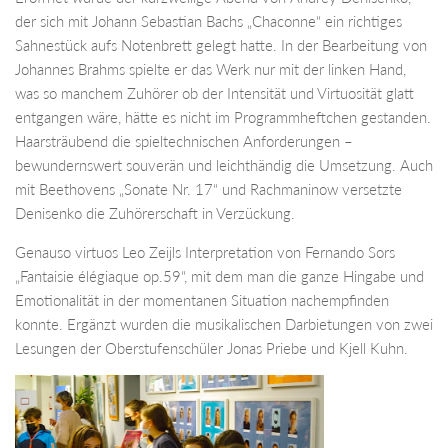
der sich mit Johann Sebastian Bachs „Chaconne“ ein richtiges
Sahnestück aufs Notenbrett gelegt hatte. In der Bearbeitung von
Johannes Brahms spielte er das Werk nur mit der linken Hand,
was so manchem Zuhörer ob der Intensität und Virtuosität glatt
entgangen wäre, hätte es nicht im Programmheftchen gestanden.
Haarsträubend die spieltechnischen Anforderungen –
bewundernswert souverän und leichthändig die Umsetzung. Auch
mit Beethovens „Sonate Nr. 17“ und Rachmaninow versetzte
Denisenko die Zuhörerschaft in Verzückung.
Genauso virtuos Leo Zeijls Interpretation von Fernando Sors
„Fantaisie élégiaque op.59“, mit dem man die ganze Hingabe und
Emotionalität in der momentanen Situation nachempfinden
konnte. Ergänzt wurden die musikalischen Darbietungen von zwei
Lesungen der Oberstufenschüler Jonas Priebe und Kjell Kuhn.