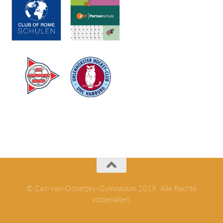
© Carl-von-Ossietzky-Gymnasium 2019. Alle Rechte
vorbehalten.