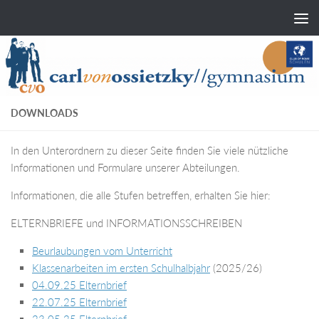
Zum Inhalt springen
DOWNLOADS
In den Unterordnern zu dieser Seite finden Sie viele nützliche
Informationen und Formulare unserer Abteilungen.
Informationen, die alle Stufen betreffen, erhalten Sie hier:
ELTERNBRIEFE und INFORMATIONSSCHREIBEN
Beurlaubungen vom Unterricht
Klassenarbeiten im ersten Schulhalbjahr
(2025/26)
04.09.25 Elternbrief
22.07.25 Elternbrief
23.05.25 Elternbrief