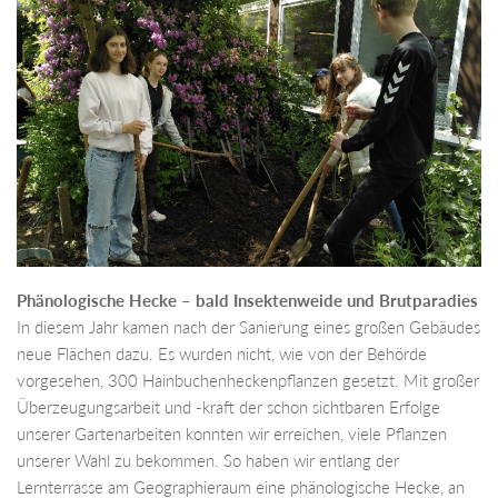
Phänologische Hecke – bald Insektenweide und Brutparadies
In diesem Jahr kamen nach der Sanierung eines großen Gebäudes
neue Flächen dazu. Es wurden nicht, wie von der Behörde
vorgesehen, 300 Hainbuchenheckenpflanzen gesetzt. Mit großer
Überzeugungsarbeit und -kraft der schon sichtbaren Erfolge
unserer Gartenarbeiten konnten wir erreichen, viele Pflanzen
unserer Wahl zu bekommen. So haben wir entlang der
Lernterrasse am Geographieraum eine phänologische Hecke, an