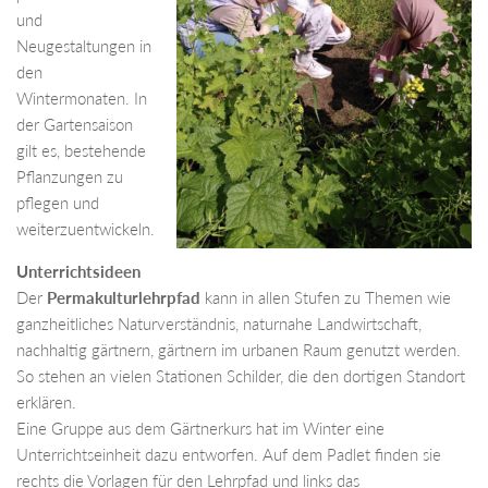
und
Neugestaltungen in
den
Wintermonaten. In
der Gartensaison
gilt es, bestehende
Pflanzungen zu
pflegen und
weiterzuentwickeln.
Unterrichtsideen
Der
Permakulturlehrpfad
kann in allen Stufen zu Themen wie
ganzheitliches Naturverständnis, naturnahe Landwirtschaft,
nachhaltig gärtnern, gärtnern im urbanen Raum genutzt werden.
So stehen an vielen Stationen Schilder, die den dortigen Standort
erklären.
Eine Gruppe aus dem Gärtnerkurs hat im Winter eine
Unterrichtseinheit dazu entworfen. Auf dem Padlet finden sie
rechts die Vorlagen für den Lehrpfad und links das