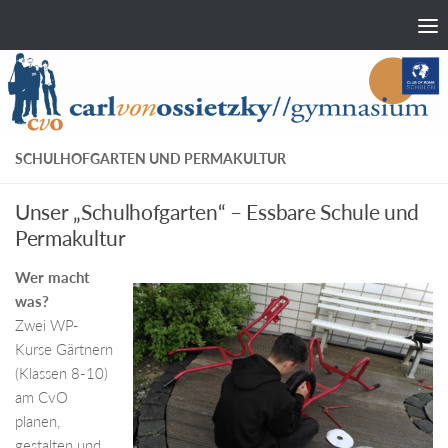
Zum Inhalt springen
SCHULHOFGARTEN UND PERMAKULTUR
Unser „Schulhofgarten“ – Essbare Schule und
Permakultur
Wer macht
was?
Zwei WP-
Kurse Gärtnern
(Klassen 8-10)
am CvO
planen,
gestalten und