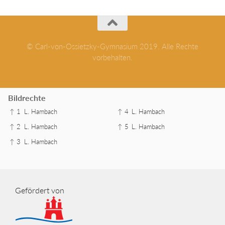
© Carl-von-Ossietzky-Gymnasium 2019. Alle Rechte
vorbehalten.
Bildrechte
↑ 1
L. Hambach
↑ 4
L. Hambach
↑ 2
L. Hambach
↑ 5
L. Hambach
↑ 3
L. Hambach
Gefördert von