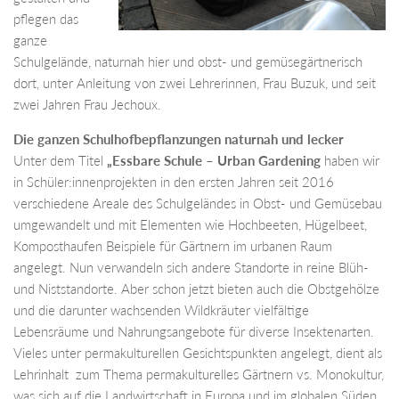
pflegen das
ganze
Schulgelände, naturnah hier und obst- und gemüsegärtnerisch
dort, unter Anleitung von zwei Lehrerinnen, Frau Buzuk, und seit
zwei Jahren Frau Jechoux.
Die ganzen Schulhofbepflanzungen naturnah und lecker
Unter dem Titel
„Essbare Schule – Urban Gardening
haben wir
in Schüler:innenprojekten in den ersten Jahren seit 2016
verschiedene Areale des Schulgeländes in Obst- und Gemüsebau
umgewandelt und mit Elementen wie Hochbeeten, Hügelbeet,
Komposthaufen Beispiele für Gärtnern im urbanen Raum
angelegt. Nun verwandeln sich andere Standorte in reine Blüh-
und Niststandorte. Aber schon jetzt bieten auch die Obstgehölze
und die darunter wachsenden Wildkräuter vielfältige
Lebensräume und Nahrungsangebote für diverse Insektenarten.
Vieles unter permakulturellen Gesichtspunkten angelegt, dient als
Lehrinhalt zum Thema permakulturelles Gärtnern vs. Monokultur,
was sich auf die Landwirtschaft in Europa und im globalen Süden