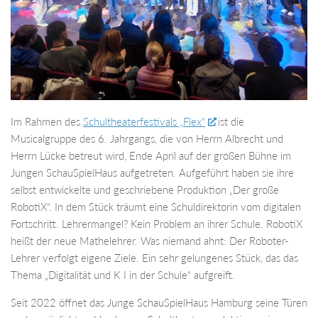
Im Rahmen des
Schultheaterfestivals „Flex“
ist die
Musicalgruppe des 6. Jahrgangs, die von Herrn Albrecht und
Herrn Lücke betreut wird, Ende April auf der großen Bühne im
Jungen SchauSpielHaus aufgetreten. Aufgeführt haben sie ihre
selbst entwickelte und geschriebene Produktion „Der große
RobotiX“. In dem Stück träumt eine Schuldirektorin vom digitalen
Fortschritt. Lehrermangel? Kein Problem an ihrer Schule. RobotiX
heißt der neue Mathelehrer. Was niemand ahnt: Der Roboter-
Lehrer verfolgt eigene Ziele. Ein sehr gelungenes Stück, das das
Thema „Digitalität und K I in der Schule“ aufgreift.
Seit 2022 öffnet das Junge SchauSpielHaus Hamburg seine Türen