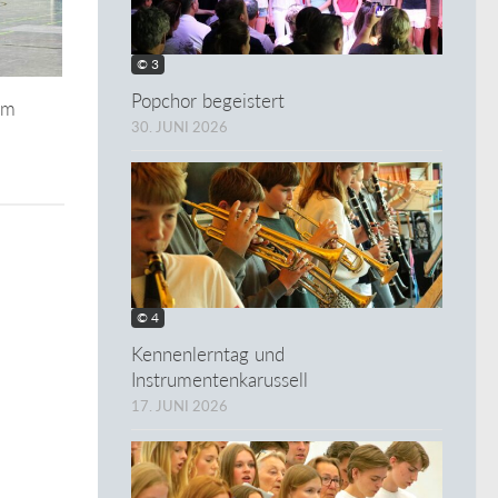
© 3
Popchor begeistert
am
30. JUNI 2026
© 4
Kennenlerntag und
Instrumentenkarussell
17. JUNI 2026