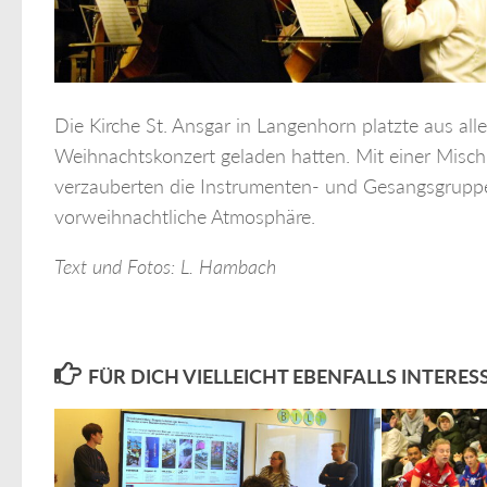
Die Kirche St. Ansgar in Langenhorn platzte aus 
Weihnachtskonzert geladen hatten. Mit einer Misc
verzauberten die Instrumenten- und Gesangsgruppen
vorweihnachtliche Atmosphäre.
Text und Fotos: L. Hambach
FÜR DICH VIELLEICHT EBENFALLS INTERES