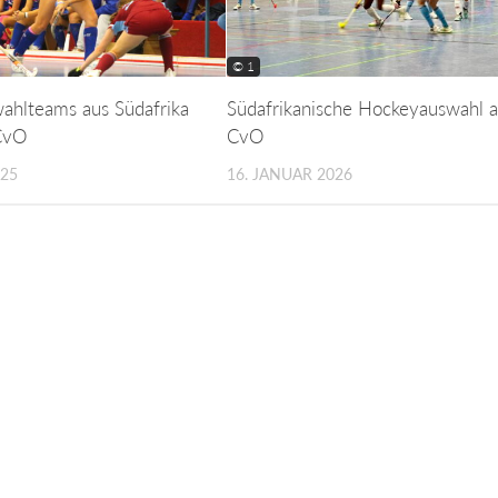
© 1
uswahlteams aus Südafrika
Südafrikanische Hockeyauswahl 
CvO
CvO
025
16. JANUAR 2026