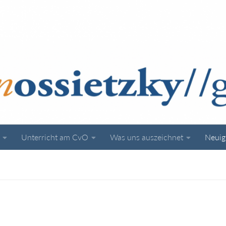
Unterricht am CvO
Was uns auszeichnet
Neuig