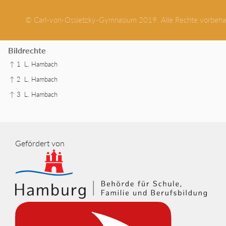
© Carl-von-Ossietzky-Gymnasium 2019. Alle Rechte vorbeha
Bildrechte
↑ 1
L. Hambach
↑ 2
L. Hambach
↑ 3
L. Hambach
Gefördert von