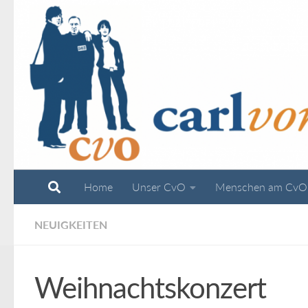
Zum Inhalt springen
Home
Unser CvO
Menschen am CvO
NEUIGKEITEN
Weihnachtskonzert