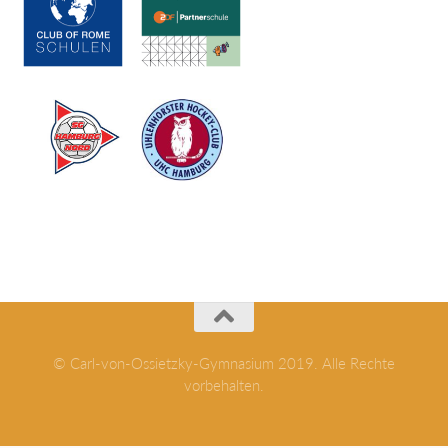
© Carl-von-Ossietzky-Gymnasium 2019. Alle Rechte
vorbehalten.