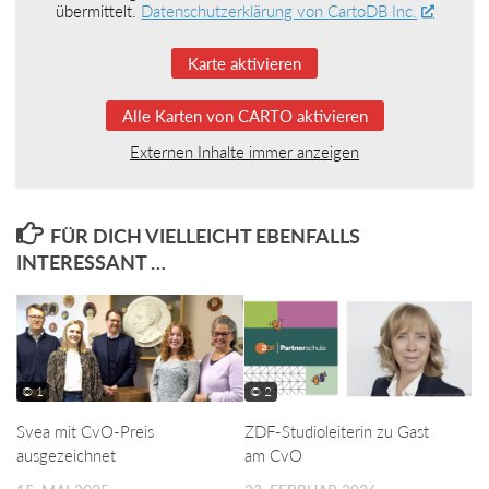
übermittelt.
Datenschutzerklärung von CartoDB Inc.
Karte aktivieren
Alle Karten von CARTO aktivieren
Externen Inhalte immer anzeigen
FÜR DICH VIELLEICHT EBENFALLS
INTERESSANT …
© 1
© 2
Svea mit CvO-Preis
ZDF-Studioleiterin zu Gast
ausgezeichnet
am CvO