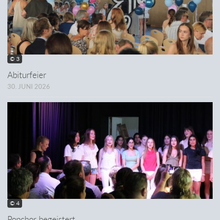
© 3
Abiturfeier
30. JUNI 2026
© 4
Popchor begeistert