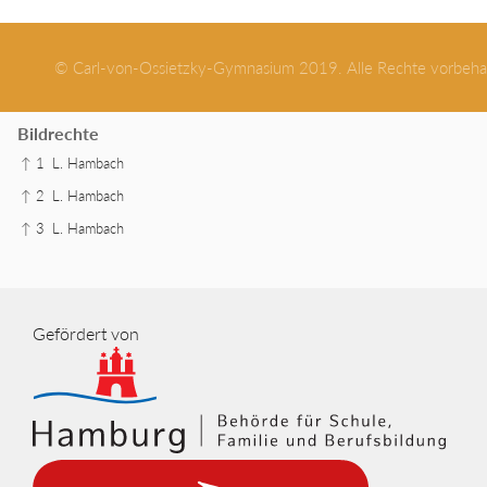
© Carl-von-Ossietzky-Gymnasium 2019. Alle Rechte vorbeha
Bildrechte
↑ 1
L. Hambach
↑ 2
L. Hambach
↑ 3
L. Hambach
Gefördert von