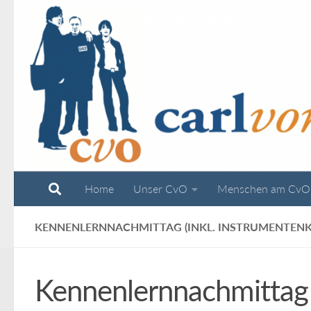
Zum Inhalt springen
Home
Unser CvO
Menschen am CvO
KENNENLERNNACHMITTAG (INKL. INSTRUMENTENKA
Kennenlernnachmittag (