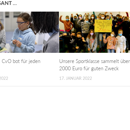
SANT …
 CvO bot für jeden
Unsere Sportklasse sammelt übe
2000 Euro für guten Zweck
2022
17. JANUAR 2022