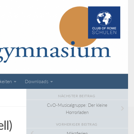
keiten
Downloads
NÄCHSTER BEITRAG
CvO-Musicalgruppe: Der kleine
Horrorladen
ll)
VORHERIGER BEITRAG
Märzferien