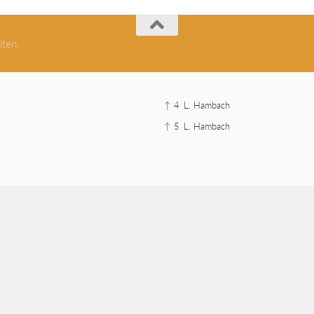
lten.
↑ 4
L. Hambach
↑ 5
L. Hambach