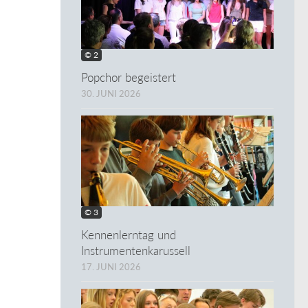
© 2
Popchor begeistert
30. JUNI 2026
© 3
Kennenlerntag und
Instrumentenkarussell
17. JUNI 2026